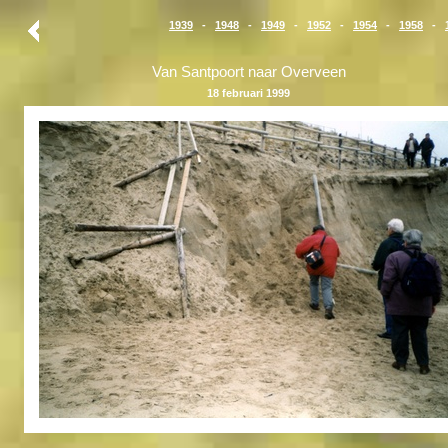
1939
-
1948
-
1949
-
1952
-
1954
-
1958
-
Van Santpoort naar Overveen
18 februari 1999